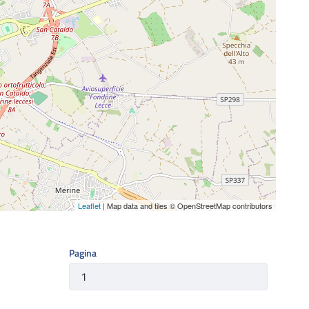
Leaflet
| Map data and tiles © OpenStreetMap contributors
Pagina