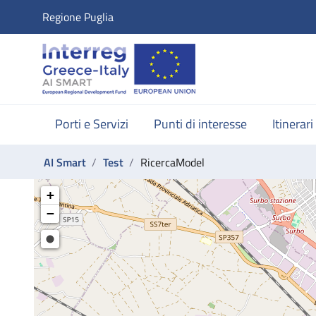
accesskey_vai_home
Regione Puglia
accesskey_vai_nav
accesskey_vai_ricerca
accesskey_vai_contenuti
accesskey_vai_footer
Porti e Servizi
Punti di interesse
Itinerari
label_ti_trovi_in:
AI Smart
Test
RicercaModel
RicercaModel
+
−
Cerca su mappa