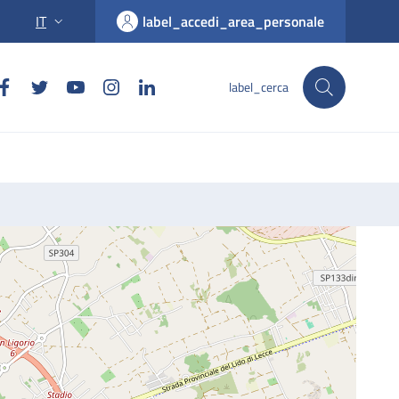
IT
label_accedi_area_personale
label_cerca