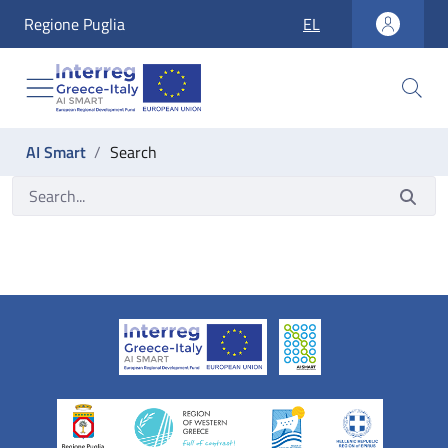
accesskey_vai_home
Regione Puglia
EL
accesskey_vai_nav
accesskey_vai_ricerca
accesskey_vai_contenuti
accesskey_vai_footer
label_ti_trovi_in:
AI Smart
Search
Search