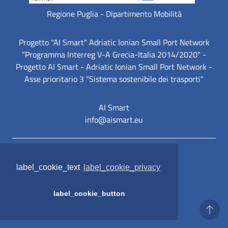
Regione Puglia - Dipartimento Mobilità
Progetto "AI Smart" Adriatic Ionian Small Port Network
"Programma Interreg V-A Grecia-Italia 2014/2020" -
Progetto AI Smart - Adriatic Ionian Small Port Network -
Asse prioritario 3 "Sistema sostenibile dei trasporti"
AI Smart
info@aismart.eu
label_sezione_link_utili
Mappa del sito
label_cookie_text
label_cookie_privacy
Privacy policy
Note legali
label_cookie_button
Accessibilità