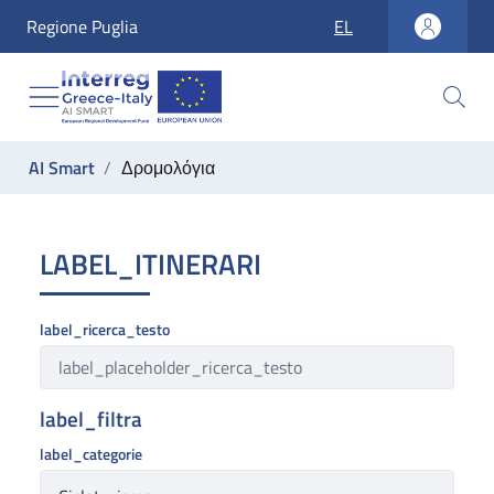
accesskey_vai_home
Regione Puglia
EL
accesskey_vai_nav
accesskey_vai_ricerca
accesskey_vai_contenuti
accesskey_vai_footer
label_ti_trovi_in:
AI Smart
Δρομολόγια
Δρομολόγια
LABEL_ITINERARI
label_ricerca_testo
label_filtra
label_categorie