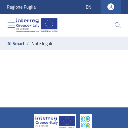
accesskey_vai_home
Regione Puglia
EN
accesskey_vai_nav
accesskey_vai_ricerca
accesskey_vai_contenuti
accesskey_vai_footer
label_ti_trovi_in:
AI Smart
Note legali
Note legali