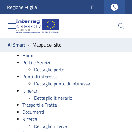
accesskey_vai_home
Regione Puglia
IT
accesskey_vai_nav
accesskey_vai_ricerca
accesskey_vai_contenuti
accesskey_vai_footer
label_ti_trovi_in:
AI Smart
Mappa del sito
Mappa del sito
Home
Porti e Servizi
Dettaglio porto
Punti di interesse
Dettaglio punto di interesse
Itinerari
Dettaglio itinerario
Trasporti e Tratte
Documenti
Ricerca
Dettaglio ricerca